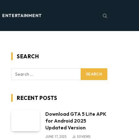
ENTERTAINMENT
SEARCH
RECENT POSTS
Download GTA 5 Lite APK
for Android 2025
Updated Version
JUNE 17, 2025
50
VIEWS