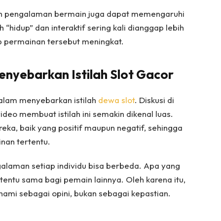
, dan pengalaman bermain juga dapat memengaruhi
“hidup” dan interaktif sering kali dianggap lebih
ap permainan tersebut meningkat.
nyebarkan Istilah Slot Gacor
dalam menyebarkan istilah
dewa slot
. Diskusi di
ideo membuat istilah ini semakin dikenal luas.
a, baik yang positif maupun negatif, sehingga
nan tertentu.
alaman setiap individu bisa berbeda. Apa yang
entu sama bagi pemain lainnya. Oleh karena itu,
hami sebagai opini, bukan sebagai kepastian.