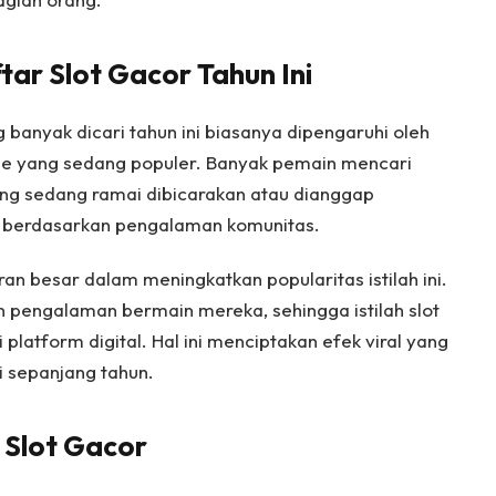
tar Slot Gacor Tahun Ini
 banyak dicari tahun ini biasanya dipengaruhi oleh
e yang sedang populer. Banyak pemain mencari
g sedang ramai dibicarakan atau dianggap
gi berdasarkan pengalaman komunitas.
eran besar dalam meningkatkan popularitas istilah ini.
pengalaman bermain mereka, sehingga istilah slot
platform digital. Hal ini menciptakan efek viral yang
i sepanjang tahun.
 Slot Gacor