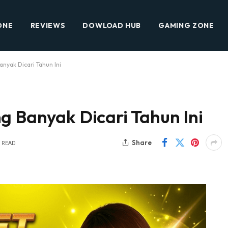
ONE
REVIEWS
DOWLOAD HUB
GAMING ZONE
anyak Dicari Tahun Ini
g Banyak Dicari Tahun Ini
Share
S READ