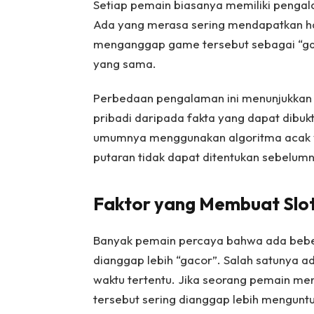
Setiap pemain biasanya memiliki pengal
Ada yang merasa sering mendapatkan ha
menganggap game tersebut sebagai “gac
yang sama.
Perbedaan pengalaman ini menunjukkan ba
pribadi daripada fakta yang dapat dibuk
umumnya menggunakan algoritma acak yang
putaran tidak dapat ditentukan sebelum
Faktor yang Membuat Slo
Banyak pemain percaya bahwa ada beb
dianggap lebih “gacor”. Salah satunya 
waktu tertentu. Jika seorang pemain me
tersebut sering dianggap lebih mengunt