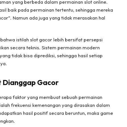
aman yang berbeda dalam permainan slot online.
sil baik pada permainan tertentu, sehingga mereka
or”. Namun ada juga yang tidak merasakan hal
hwa istilah slot gacor lebih bersifat persepsi
tikan secara teknis. Sistem permainan modern
 tidak bisa diprediksi, sehingga hasil setiap
nya.
t Dianggap Gacor
erapa faktor yang membuat sebuah permainan
adalah frekuensi kemenangan yang dirasakan dalam
ndapatkan hasil positif secara beruntun, maka game
ungkan.