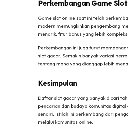
Perkembangan Game Slot 
Game slot online saat ini telah berkemba
modern memungkinkan pengembang menci
menarik, fitur bonus yang lebih kompleks,
Perkembangan ini juga turut mempengaru
slot gacor. Semakin banyak variasi perm
tentang mana yang dianggap lebih menar
Kesimpulan
Daftar slot gacor yang banyak dicari ta
pencarian dan budaya komunitas digital 
sendiri. Istilah ini berkembang dari pe
melalui komunitas online.