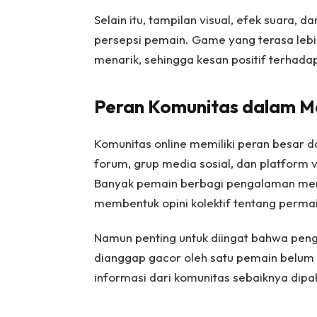
Selain itu, tampilan visual, efek suara
persepsi pemain. Game yang terasa lebih 
menarik, sehingga kesan positif terhad
Peran Komunitas dalam Me
Komunitas online memiliki peran besar 
forum, grup media sosial, dan platform v
Banyak pemain berbagi pengalaman merek
membentuk opini kolektif tentang permai
Namun penting untuk diingat bahwa peng
dianggap gacor oleh satu pemain belum t
informasi dari komunitas sebaiknya dipa