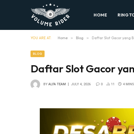
HOME
RINGT
YOU ARE AT:
Home
»
Blog
»
Daftar Slot Gacor yang B
BLOG
Daftar Slot Gacor yan
BY
ALFA TEAM
JULY 4, 2026
0
11
4 MIN